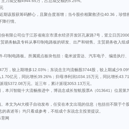
成交额4944.65万，占总成交额的5.25%。
元
，近期该股获筹码醉心，且聚合度渐增；当今股价相聚救济位40.36，珍惜
下降行情。
份有限公司位于江苏省南京市溧水经济开发区孔家路7号，竖立日历2006
公司主贸易务触及专科从事印制电路板的研发、出产和销售。主贸易务收入组
件-印制电路板。所属观点板块包括：毫米波雷达、汽车电子、编造执行、
47万，较上期增多12.03%；东说念主均流畅股3744股，较上期减少9.09
.70亿元，同比增长39.26%；归母净利润1034.15万元，同比增长43.7
5372.08万元。近三年，累计派现3053.13万元。
1日，本川智能十大流畅推进中，博说念成长智航股票A（013641）位居第
。本文为AI大模子自动发布，任安在本文出现的信息（包括但不限于个
志的表述等）均只看成参考，不组成个东说念主投资提议。
体育网