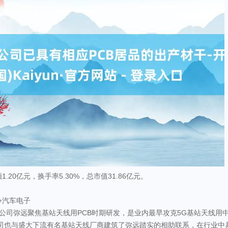
1.20亿元，换手率5.30%，总市值31.86亿元。
G+汽车电子
兴：公司弥远聚焦基站天线用PCB时期研发，是业内最早攻克5G基站天线用
司也与盛大下流有名基站天线厂商建筑了弥远踏实的相助联系，在行业中