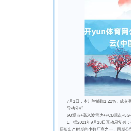
7月1日，本川智能跌1.22%，成交额
异动分析
6G观点+毫米波雷达+PCB观点+5
1、据2021年9月18日互动易复
层板出产时期的少数厂商之一，同期公