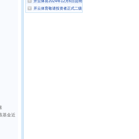
开云体育2024年12月6日昆明市王旗营蔬菜批发阛阓有限公司
开云体育敬请投资者正式二级阛阓交游风险-开云(中国)Kaiy
涨
。该基金近