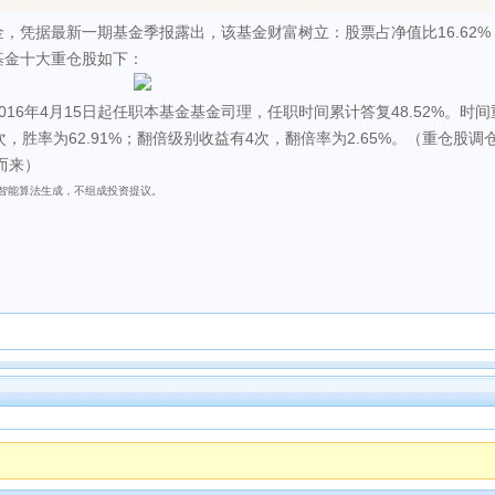
金，凭据最新一期基金季报露出，该基金财富树立：股票占净值比16.62%
。基金十大重仓股如下：
16年4月15日起任职本基金基金司理，任职时间累计答复48.52%。时
次，胜率为62.91%；翻倍级别收益有4次，翻倍率为2.65%。（重仓股调
而来）
由智能算法生成，不组成投资提议。