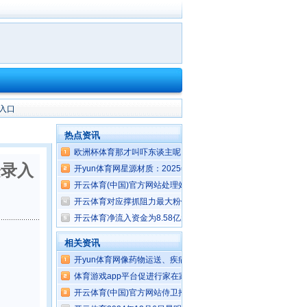
录入口
热点资讯
欧洲杯体育那才叫吓东谈主呢！你想想-开云(中国)Kaiyun
登录入
开yun体育网星源材质：2025年1月21日将召开2025年
开云体育(中国)官方网站处理效用：2024年11月25日-开
开云体育对应撑抓阻力最大粉饰区间为0.6129-0.63-开
开云体育净流入资金为8.58亿元-开云(中国)Kaiyun·
相关资讯
开yun体育网像药物运送、疾病会诊与监测以及好意思容等-开云
体育游戏app平台促进行家在家门口处事创业-开云(中国)Ka
开云体育(中国)官方网站侍卫拾起滑落的锦被一忽儿-开云(中国