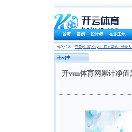
首页
案例
设计师
在施工地
你的位置：
开云(中国)Kaiyun·官方网站 - 登录
开云(中
国)Kaiyun·官方
开yun体育网累计净值为1
网站 - 登录入口