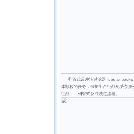
列管式反冲洗过滤器Tubular ba
体颗粒的任务，保护出产征战免受杂质
征战——列管式反冲洗过滤器。