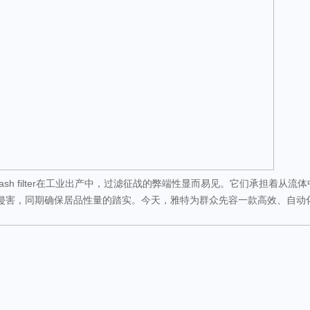
ckwash filter在工业出产中，过滤征战的弊端性显而易见。它们承担着从流
侵害，同期确保居品性量的踏实。今天，雅特为群众先容一款高效、自动