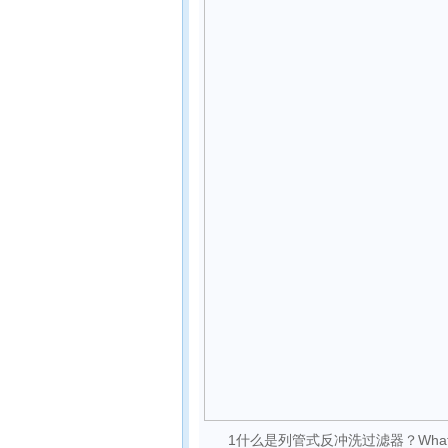
1什么是列管式反冲洗过滤器？What is