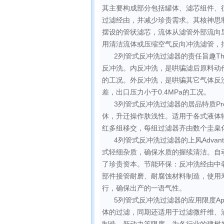
其主要构成部分包括罐体、滤芯组件、
过滤经由，并减少珍贵需求。其核神思
摆设的管状滤芯，流体从滤管外部流向
用清洁流体或压缩空气反向冲洗滤管，
2列管式反冲洗过滤器的责任旨趣The worki
反冲洗。内反冲洗，是哄骗滤后原料动作
的工况。外反冲洗，是哄骗其它气体反
差，出口压力小于0.4MPa的工况。
3列管式反冲洗过滤器的居品特质Product f
休，升迁操作肤浅性。适用于各式液体
红多组移交，每组过滤器齐由数个圭臬
4列管式反冲洗过滤器的上风Advantage
式轻细杂质，确保水质的握续清洁。自
了珍贵资本。节能环保：反冲洗经由中
部件接管耐磨、耐腐蚀材料制造，使用
行，确保出产的一语气性。
5列管式反冲洗过滤器的应用限度Applicati
体的过滤，同期还适用于过滤微纤维、