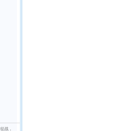
辞别征战，