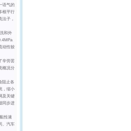
一语气的
多根平行
洗法子，
反冲洗和外
4MPa
流动性较
错完了辛劳罢
统概况分
况灵验阻止各
扰，缩小
网及关键
滤同步进
当低黏性液
药、汽车