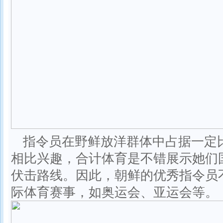
指令员在野鲜放洋群体中占据一定
相比兴趣，合计体育是不错展示她们
伏击路线。因此，朝鲜的优秀指令员
际体育赛事，如奥运会、亚运会等。