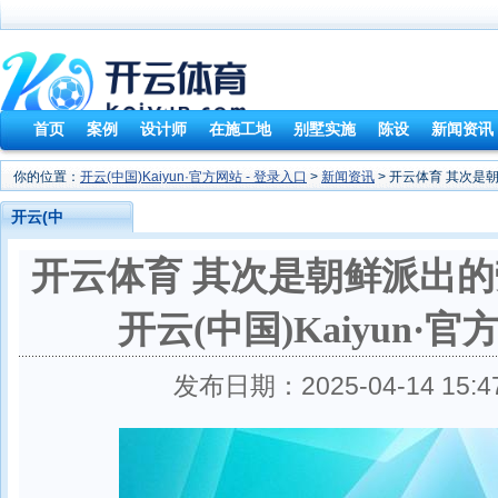
首页
案例
设计师
在施工地
别墅实施
陈设
新闻资讯
你的位置：
开云(中国)Kaiyun·官方网站 - 登录入口
>
新闻资讯
> 开云体育 其次是朝
开云(中
国)Kaiyun·官方
开云体育 其次是朝鲜派出的
网站 - 登录入口
开云(中国)Kaiyun·官
发布日期：2025-04-14 15