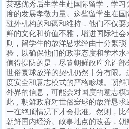
荧惑优秀后生学生赴国际留学，学习
度的发展孝敬力量。这些留学生在国
驻外机构的和蔼和维持，他们不仅要
鲜的文化和价值不雅，增进国际社会
则，留学生的放洋恳求经由十分繁琐
验，以确保他们的政事态度和学术水
值得提防的是，尽管朝鲜政府允许部
世俗寰球放洋的契机仍然十分有限。
度安全和意志模式的严格畛域。朝鲜
外界的信息，可能会对国度的意志模
此，朝鲜政府对世俗寰球的放洋恳求
一在绝顶情况下才会批准。然则，比
朝鲜国内经济、政事地点的改善，朝