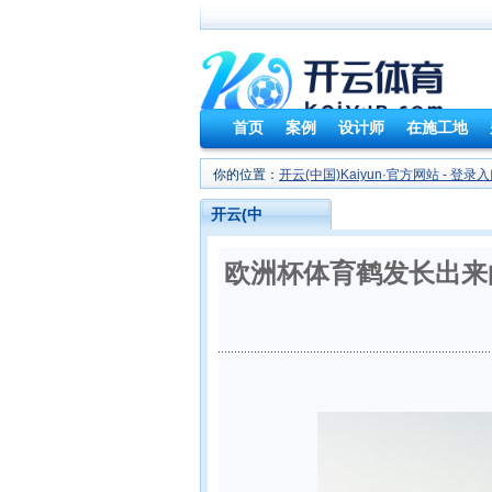
首页
案例
设计师
在施工地
你的位置：
开云(中国)Kaiyun·官方网站 - 登录
开云(中
国)Kaiyun·官方
欧洲杯体育鹤发长出来的历
网站 - 登录入口