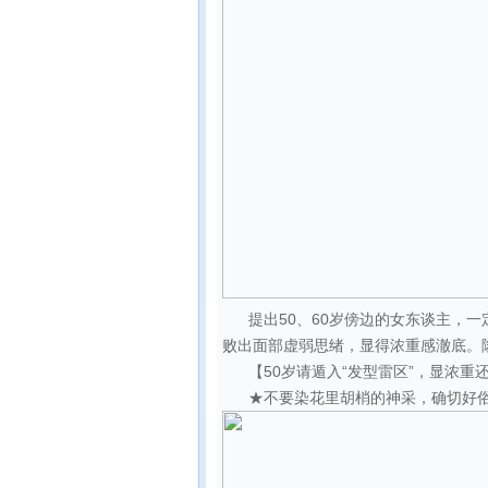
提出50、60岁傍边的女东谈主，
败出面部虚弱思绪，显得浓重感澈底。
【50岁请遁入“发型雷区”，显浓重
★不要染花里胡梢的神采，确切好