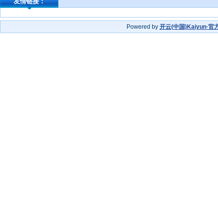
友情链接：
Powered by
开云(中国)Kaiyun·官